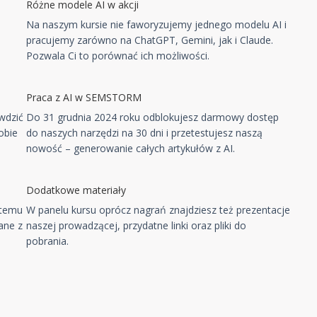
Różne modele AI w akcji
Na naszym kursie nie faworyzujemy jednego modelu AI i
pracujemy zarówno na ChatGPT, Gemini, jak i Claude.
Pozwala Ci to porównać ich możliwości.
Praca z AI w SEMSTORM
wdzić
Do 31 grudnia 2024 roku odblokujesz darmowy dostęp
obie
do naszych narzędzi na 30 dni i przetestujesz naszą
nowość – generowanie całych artykułów z AI.
Dodatkowe materiały
 temu
W panelu kursu oprócz nagrań znajdziesz też prezentacje
ane z
naszej prowadzącej, przydatne linki oraz pliki do
pobrania.