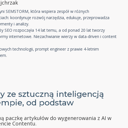
jchrzak
ni SEMSTORM, która wspiera zespół w różnych
ciach: koordynuje rozwój narzędzia, edukuje, przeprowadza
ymenty i analizy.
ży SEO rozpoczęła 14 lat temu, a od ponad 20 lat tworzy
formy internetowe. Niezachwianie wierzy w data-driven i content
owych technologii, prompt engineer z prawie 4-letnim
iem.
y ze sztuczną inteligencją
empie, od podstaw
ą paczkę artykułów do wygenerowania z AI w
encie Contentu.