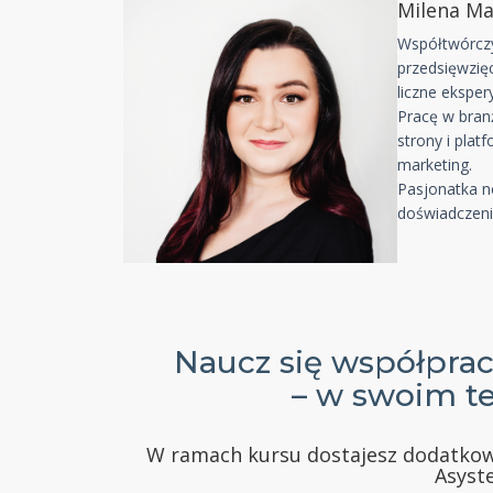
Milena Ma
Współtwórczy
przedsięwzię
liczne eksper
Pracę w bran
strony i plat
marketing.
Pasjonatka n
doświadczen
Naucz się współprac
– w swoim t
W ramach kursu dostajesz dodatkow
Asyst